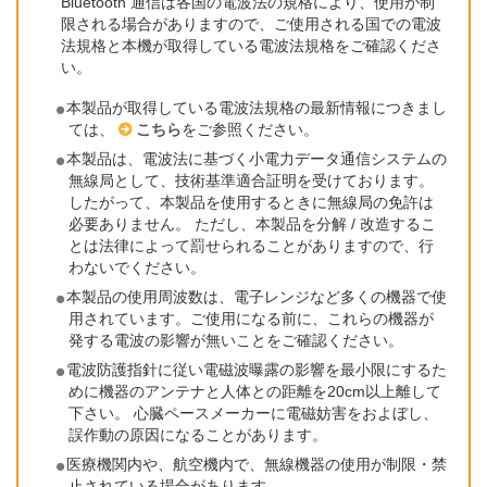
Bluetooth 通信は各国の電波法の規格により、使用が制
限される場合がありますので、ご使用される国での電波
法規格と本機が取得している電波法規格をご確認くださ
い。
本製品が取得している電波法規格の最新情報につきまし
ては、
こちら
をご参照ください。
本製品は、電波法に基づく小電力データ通信システムの
無線局として、技術基準適合証明を受けております。
したがって、本製品を使用するときに無線局の免許は
必要ありません。 ただし、本製品を分解 / 改造するこ
とは法律によって罰せられることがありますので、行
わないでください。
本製品の使用周波数は、電子レンジなど多くの機器で使
用されています。ご使用になる前に、これらの機器が
発する電波の影響が無いことをご確認ください。
電波防護指針に従い電磁波曝露の影響を最小限にするた
めに機器のアンテナと人体との距離を20cm以上離して
下さい。 心臓ペースメーカーに電磁妨害をおよぼし、
誤作動の原因になることがあります。
医療機関内や、航空機内で、無線機器の使用が制限・禁
止されている場合があります。