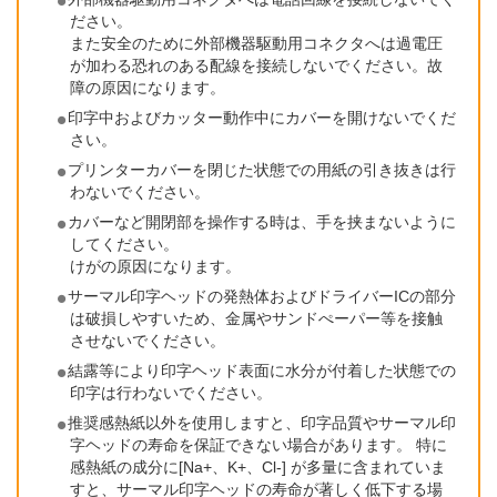
ださい。
また安全のために外部機器駆動用コネクタへは過電圧
が加わる恐れのある配線を接続しないでください。故
障の原因になります。
印字中およびカッター動作中にカバーを開けないでくだ
さい。
プリンターカバーを閉じた状態での用紙の引き抜きは行
わないでください。
カバーなど開閉部を操作する時は、手を挟まないように
してください。
けがの原因になります。
サーマル印字ヘッドの発熱体およびドライバーICの部分
は破損しやすいため、金属やサンドぺーパー等を接触
させないでください。
結露等により印字ヘッド表面に水分が付着した状態での
印字は行わないでください。
推奨感熱紙以外を使用しますと、印字品質やサーマル印
字ヘッドの寿命を保証できない場合があります。 特に
感熱紙の成分に[Na+、K+、Cl-] が多量に含まれていま
すと、サーマル印字ヘッドの寿命が著しく低下する場